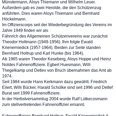
Münstermann, Aloys Thiemann und Wilhelm Leuer.
Außerdem gab es zwei Herolde, die den Schützenzug
anführten. Dies waren Aloys Thiemann und Bernhard
Höckelmann.
Im Offizierscorps seit der Wiederbegründung des Vereins im
Jahre 1949 finden wir als
Fähnrich des Allgemeinen Schützenvereins war zunächst
Theodor Holtmann (1949-1956). Ihm folgte Ewald
Krienerniedick (1957-1964). Beiden zur Seite standen
Bernhard Holtrup und Karl Hunke (bis 1964).
Ab 1965 waren Theodor Keseberg, Aloys Hoppe und Heinz
Noldes Fahnenoffiziere. Egbert Huesmann, Willi
Thegelkamp und Detlev von Bruch übernahmen das Amt ab
1974.
Seit 1984 wurde Hans Kerkmann dazu gewählt. Friedrich
Eilert, Willi Bücker, Harald Schülke sind seit 1996 und Detlef
Burat seit 1999 Fahnenoffiziere.
In der Herbstversammlug 2004 wurde Ralf Lütkecosmann
zum stellvertretenden Fahnenoffizier ernannt.
Fahnenoffiziere Bernhard Holtrup, Ewald Krienerniedick &