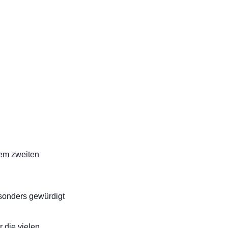
em zweiten
sonders gewürdigt
 die vielen