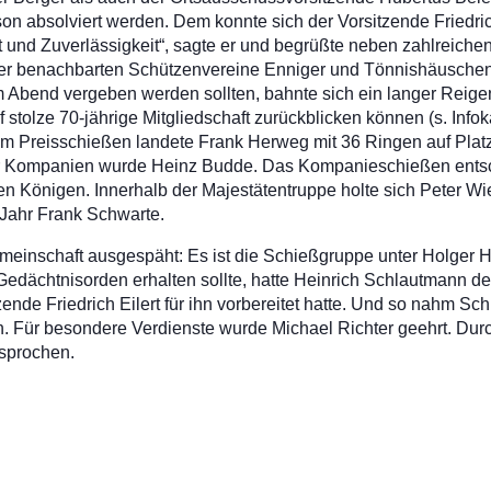
n absolviert werden. Dem konnte sich der Vorsitzende Friedrich
t und Zuverlässigkeit“, sagte er und begrüßte neben zahlreichen
n der benachbarten Schützenvereine Enniger und Tönnishäuschen
m Abend vergeben werden sollten, bahnte sich ein langer Reige
 stolze 70-jährige Mitgliedschaft zurückblicken können (s. Info
m Preisschießen landete Frank Herweg mit 36 Ringen auf Platz 
der Kompanien wurde Heinz Budde. Das Kompanieschießen ents
en Königen. Innerhalb der Majestätentruppe holte sich Peter W
 Jahr Frank Schwarte.
emeinschaft ausgespäht: Es ist die Schießgruppe unter Holger
dächtnisorden erhalten sollte, hatte Heinrich Schlautmann de
ende Friedrich Eilert für ihn vorbereitet hatte. Und so nahm S
 Für besondere Verdienste wurde Michael Richter geehrt. Dur
esprochen.