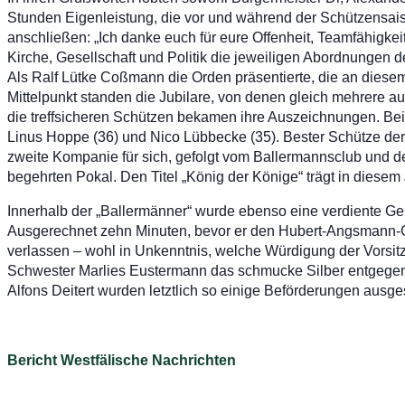
Stunden Eigenleistung, die vor und während der Schützensaiso
anschließen: „Ich danke euch für eure Offenheit, Teamfähigkei
Kirche, Gesellschaft und Politik die jeweiligen Abordnunge
Als Ralf Lütke Coßmann die Orden präsentierte, die an diese
Mittelpunkt standen die Jubilare, von denen gleich mehrere auf
die treffsicheren Schützen bekamen ihre Auszeichnungen. Bei
Linus Hoppe (36) und Nico Lübbecke (35). Bester Schütze 
zweite Kompanie für sich, gefolgt vom Ballermannsclub und d
begehrten Pokal. Den Titel „König der Könige“ trägt in diesem
Innerhalb der „Ballermänner“ wurde ebenso eine verdiente G
Ausgerechnet zehn Minuten, bevor er den Hubert-Angsmann-Ge
verlassen – wohl in Unkenntnis, welche Würdigung der Vorsitz
Schwester Marlies Eustermann das schmucke Silber entgegen.
Alfons Deitert wurden letztlich so einige Beförderungen ausg
Bericht Westfälische Nachrichten