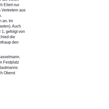
 Eilert nur
 Vertretern aus
.
n an. Im
kasten). Auch
1, gefolgt von
chied die
iethaup den
 Hasselmann.
n Festplatz
chlautmanns
ch Oberst